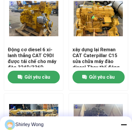
Tham quan nhà máy
Kiểm soát chất lượng
Động cơ diesel 6 xi-
xây dựng lại Reman
Liên hệ chúng tôi
lanh thẳng CAT C9DI
CAT Caterpillar C15
được tái chế cho máy
sửa chữa máy đào
đào 324D/336D
diesel Thay thế động
Yêu cầu báo giá
cơ
Gửi yêu cầu
Gửi yêu cầu
Động cơ DEUTZ
Động cơ
Shirley Wong
động cơ CUMMINS