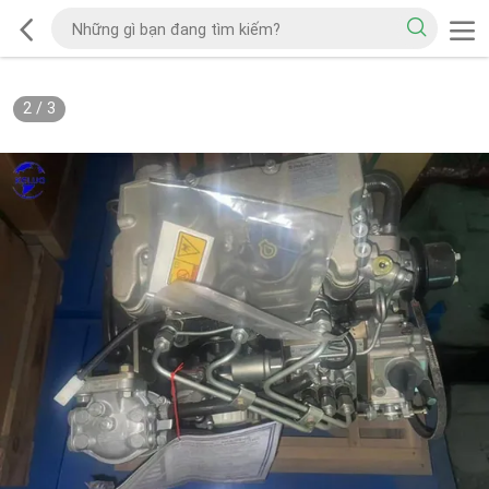
2
/
3